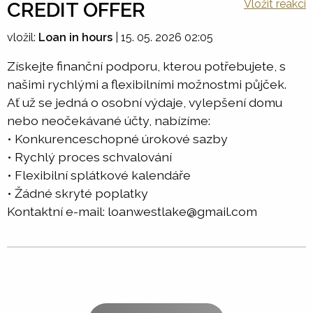
Vložit reakci
CREDIT OFFER
vložil:
Loan in hours
|
15. 05. 2026 02:05
Získejte finanční podporu, kterou potřebujete, s
našimi rychlými a flexibilními možnostmi půjček.
Ať už se jedná o osobní výdaje, vylepšení domu
nebo neočekávané účty, nabízíme:
• Konkurenceschopné úrokové sazby
• Rychlý proces schvalování
• Flexibilní splátkové kalendáře
• Žádné skryté poplatky
Kontaktní e-mail: loanwestlake@gmail.com