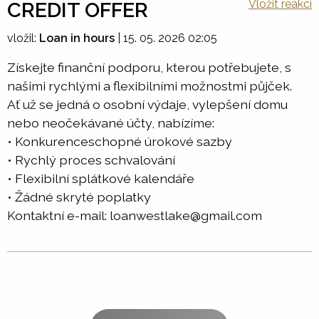
Vložit reakci
CREDIT OFFER
vložil:
Loan in hours
|
15. 05. 2026 02:05
Získejte finanční podporu, kterou potřebujete, s
našimi rychlými a flexibilními možnostmi půjček.
Ať už se jedná o osobní výdaje, vylepšení domu
nebo neočekávané účty, nabízíme:
• Konkurenceschopné úrokové sazby
• Rychlý proces schvalování
• Flexibilní splátkové kalendáře
• Žádné skryté poplatky
Kontaktní e-mail: loanwestlake@gmail.com