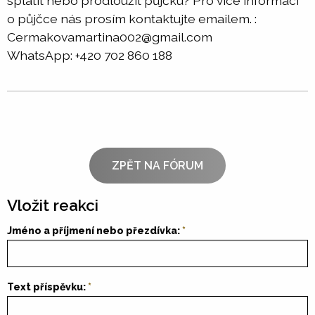
splatit nebo prodloužit půjčku? Pro více informací
o půjčce nás prosím kontaktujte emailem. :
Cermakovamartina002@gmail.com
WhatsApp: +420 702 860 188
ZPĚT NA FÓRUM
Vložit reakci
Jméno a příjmení nebo přezdívka:
Text příspěvku: