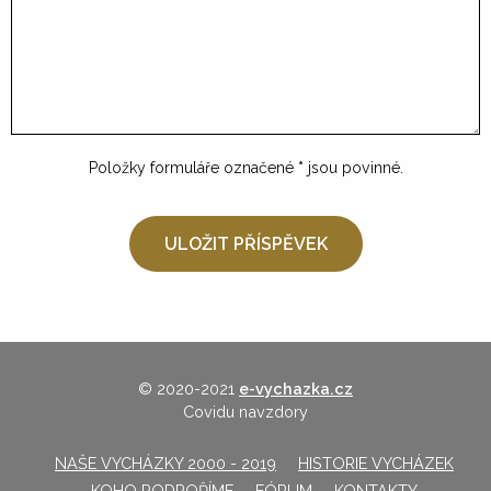
Položky formuláře označené
*
jsou povinné.
© 2020-2021
e-vychazka.cz
Covidu navzdory
NAŠE VYCHÁZKY 2000 - 2019
HISTORIE VYCHÁZEK
KOHO PODPOŘÍME
FÓRUM
KONTAKTY