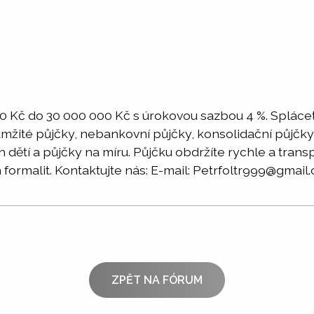
 Kč do 30 000 000 Kč s úrokovou sazbou 4 %. Splácet
amžité půjčky, nebankovní půjčky, konsolidační půjčky
h dětí a půjčky na míru. Půjčku obdržíte rychle a tran
 formalit. Kontaktujte nás: E-mail: Petrfoltr999@gmail
ZPĚT NA FÓRUM