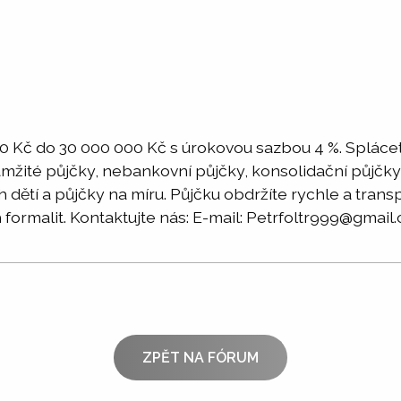
 Kč do 30 000 000 Kč s úrokovou sazbou 4 %. Splácet
amžité půjčky, nebankovní půjčky, konsolidační půjčky
h dětí a půjčky na míru. Půjčku obdržíte rychle a tran
 formalit. Kontaktujte nás: E-mail: Petrfoltr999@gmail
ZPĚT NA FÓRUM