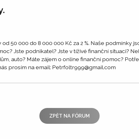
y.
 od 50 000 do 8 000 000 Kč za 2 %. Naše podmínky jso
moc? Jste podnikatel? Jste v tíživé finanční situaci? 
a dům, auto? Máte zájem o online finanční pomoc? Po
nás prosím na email: Petrfoltr999@gmail.com
ZPĚT NA FÓRUM