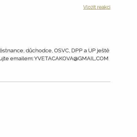
Vložit reakci
aměstnance, důchodce, OSVC, DPP a UP ještě
taktujte emailem: YVETACAKOVA@GMAIL.COM