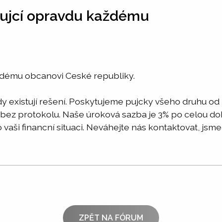
pujcí opravdu každému
ždému obcanovi Ceské republiky.
dy existují rešení. Poskytujeme pujcky všeho druhu o
 bez protokolu. Naše úroková sazba je 3% po celou do
aši financní situaci. Neváhejte nás kontaktovat, jsme
ZPĚT NA FÓRUM