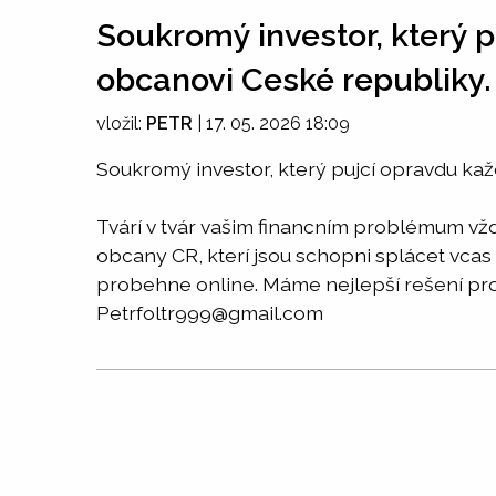
Soukromý investor, který 
obcanovi Ceské republiky.
vložil:
PETR
|
17. 05. 2026 18:09
Soukromý investor, který pujcí opravdu ka
Tvárí v tvár vašim financním problémum vž
obcany CR, kterí jsou schopni splácet vcas
probehne online. Máme nejlepší rešení pro v
Petrfoltr999@gmail.com