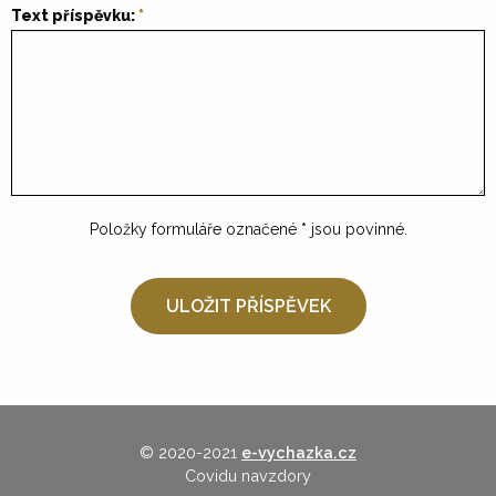
Text příspěvku:
Položky formuláře označené
*
jsou povinné.
© 2020-2021
e-vychazka.cz
Covidu navzdory