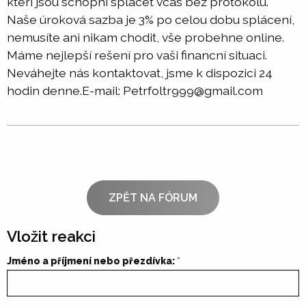
kterí jsou schopni splácet vcas bez protokolu.
Naše úroková sazba je 3% po celou dobu splácení,
nemusíte ani nikam chodit, vše probehne online.
Máme nejlepší rešení pro vaši financní situaci.
Neváhejte nás kontaktovat, jsme k dispozici 24
hodin denne.E-mail: Petrfoltr999@gmail.com
ZPĚT NA FÓRUM
Vložit reakci
Jméno a příjmení nebo přezdívka: