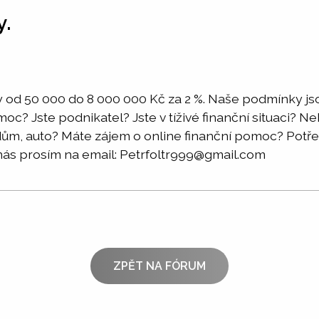
y.
 od 50 000 do 8 000 000 Kč za 2 %. Naše podmínky jso
moc? Jste podnikatel? Jste v tíživé finanční situaci? 
a dům, auto? Máte zájem o online finanční pomoc? Po
nás prosím na email: Petrfoltr999@gmail.com
ZPĚT NA FÓRUM