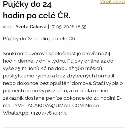
Vložit reakci
Půjčky do 24
hodin po celé ČR.
vložil:
Yveta Cáková
|
17. 05. 2026 18:55
Půjčky do 24 hodin po celé ČR.
Soukromá úvěrová společnost je otevřena 24
hodin denně, 7 dní v týdnu. Půjčky online až do
výše 25 milionů Kč na dobu až 360 měsíců
poskytujeme rychle a bez zbytečných formalit
nebo dokonce bez opuštění domova. Stačí výpis o
příjmech nebo výpis z účtu, a to zcela online -
zákazník dostane peníze dokonce do 24 hodin! E-
mail: YVETACAKOVA@GMAIL.COM Nebo
WhatsApp: +420777830344.