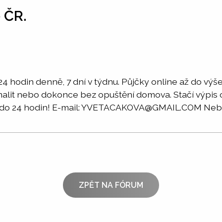
 ČR.
 hodin denně, 7 dní v týdnu. Půjčky online až do výš
lit nebo dokonce bez opuštění domova. Stačí výpis o 
ce do 24 hodin! E-mail: YVETACAKOVA@GMAIL.COM Neb
ZPĚT NA FÓRUM