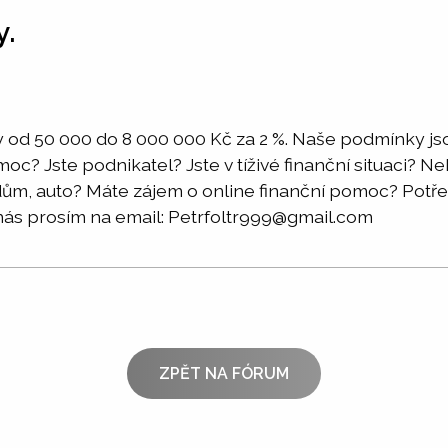
y.
 od 50 000 do 8 000 000 Kč za 2 %. Naše podmínky jso
moc? Jste podnikatel? Jste v tíživé finanční situaci? 
a dům, auto? Máte zájem o online finanční pomoc? Po
nás prosím na email: Petrfoltr999@gmail.com
ZPĚT NA FÓRUM