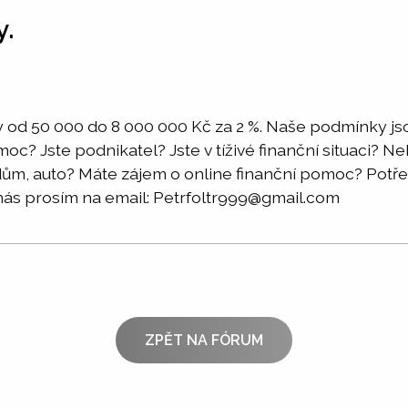
y.
 od 50 000 do 8 000 000 Kč za 2 %. Naše podmínky jso
moc? Jste podnikatel? Jste v tíživé finanční situaci? 
a dům, auto? Máte zájem o online finanční pomoc? Po
nás prosím na email: Petrfoltr999@gmail.com
ZPĚT NA FÓRUM