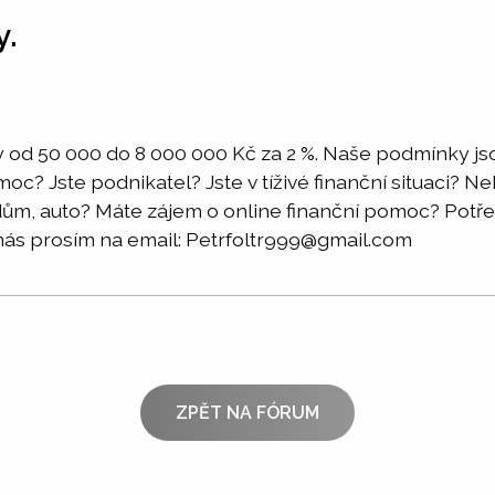
y.
 od 50 000 do 8 000 000 Kč za 2 %. Naše podmínky jso
moc? Jste podnikatel? Jste v tíživé finanční situaci? 
a dům, auto? Máte zájem o online finanční pomoc? Po
nás prosím na email: Petrfoltr999@gmail.com
ZPĚT NA FÓRUM