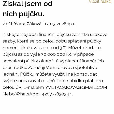
Vložit reakci
Získal jsem od
nich půjčku.
vložil:
Yveta Cáková
|
17. 05. 2026 19:12
Získejte nejlepší finanční půjčku za nízké úrokové
sazby, které se po celou dobu splácení půjčky
nemění. Úroková sazba od 3 %. Můžete žádat o
půjčku až do výše 30 000 000 Kč. V případě
schválení půjčky okamžité vyplacení finančních
prostředků. Zaručuji Vám férové a spolehlivé
jednání. Půjčku můžete využít i na konsolidaci
svých současných dluhů. Tato nabídka platí pro
celou ČR. E-mailem: YVETACAKOVA@GMAIL.COM
Nebo WhatsApp: +420777830344.