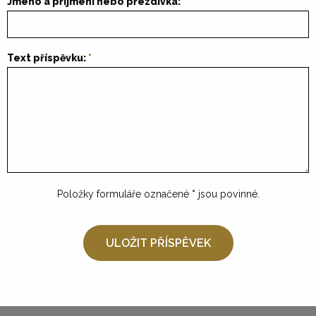
Jméno a příjmení nebo přezdívka:
Text příspěvku:
Položky formuláře označené
*
jsou povinné.