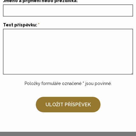
Jméno a příjmení nebo přezdívka:
Text příspěvku:
Položky formuláře označené
*
jsou povinné.