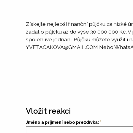
Získejte nejlepší finanční půjčku za nízké
žádat o půjčku až do výše 30 000 000 Kč. V
spolehlivé jednání. Půjčku můžete využít i 
YVETACAKOVA@GMAIL.COM Nebo WhatsApp
Vložit reakci
Jméno a příjmení nebo přezdívka: