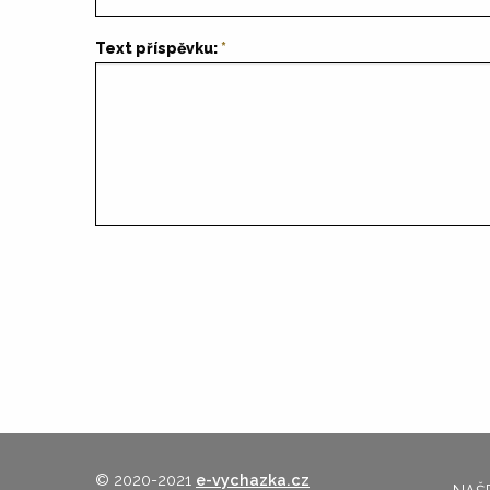
Text příspěvku:
© 2020-2021
e-vychazka.cz