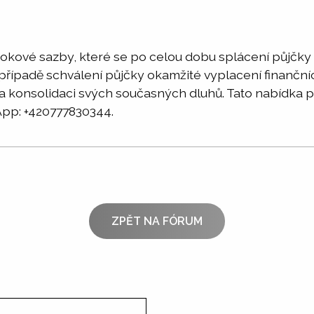
 úrokové sazby, které se po celou dobu splácení půjčk
 případě schválení půjčky okamžité vyplacení finanční
na konsolidaci svých současných dluhů. Tato nabídka p
: +420777830344.
ZPĚT NA FÓRUM