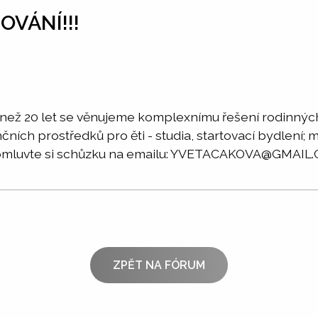
OVÁNÍ!!!
 než 20 let se věnujeme komplexnímu řešení rodinných 
nčních prostředků pro ěti - studia, startovací bydlení; 
rvy.Domluvte si schůzku na emailu: YVETACAKOVA@GMA
ZPĚT NA FÓRUM