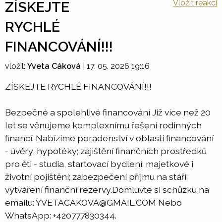
Vložit reakci
ZÍSKEJTE
RYCHLÉ
FINANCOVÁNÍ!!!
vložil:
Yveta Cáková
|
17. 05. 2026 19:16
ZÍSKEJTE RYCHLÉ FINANCOVÁNÍ!!!
Bezpečné a spolehlivé financování Již více než 20
let se věnujeme komplexnímu řešení rodinných
financí. Nabízíme poradenství v oblasti financování
- úvěry, hypotéky; zajištění finančních prostředků
pro ěti - studia, startovací bydlení; majetkové i
životní pojištění; zabezpečení příjmu na stáří;
vytváření finanční rezervy.Domluvte si schůzku na
emailu: YVETACAKOVA@GMAIL.COM Nebo
WhatsApp: +420777830344.