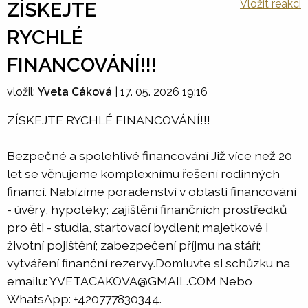
Vložit reakci
ZÍSKEJTE
RYCHLÉ
FINANCOVÁNÍ!!!
vložil:
Yveta Cáková
|
17. 05. 2026 19:16
ZÍSKEJTE RYCHLÉ FINANCOVÁNÍ!!!
Bezpečné a spolehlivé financování Již více než 20
let se věnujeme komplexnímu řešení rodinných
financí. Nabízíme poradenství v oblasti financování
- úvěry, hypotéky; zajištění finančních prostředků
pro ěti - studia, startovací bydlení; majetkové i
životní pojištění; zabezpečení příjmu na stáří;
vytváření finanční rezervy.Domluvte si schůzku na
emailu: YVETACAKOVA@GMAIL.COM Nebo
WhatsApp: +420777830344.