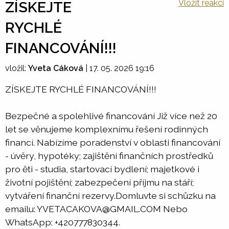
Vložit reakci
ZÍSKEJTE
RYCHLÉ
FINANCOVÁNÍ!!!
vložil:
Yveta Cáková
|
17. 05. 2026 19:16
ZÍSKEJTE RYCHLÉ FINANCOVÁNÍ!!!
Bezpečné a spolehlivé financování Již více než 20
let se věnujeme komplexnímu řešení rodinných
financí. Nabízíme poradenství v oblasti financování
- úvěry, hypotéky; zajištění finančních prostředků
pro ěti - studia, startovací bydlení; majetkové i
životní pojištění; zabezpečení příjmu na stáří;
vytváření finanční rezervy.Domluvte si schůzku na
emailu: YVETACAKOVA@GMAIL.COM Nebo
WhatsApp: +420777830344.