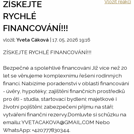
Vložit reakci
ZÍSKEJTE
RYCHLÉ
FINANCOVÁNÍ!!!
vložil:
Yveta Cáková
|
17. 05. 2026 19:16
ZÍSKEJTE RYCHLÉ FINANCOVÁNÍ!!!
Bezpečné a spolehlivé financování Již více než 20
let se věnujeme komplexnímu řešení rodinných
financí. Nabízíme poradenství v oblasti financování
- úvěry, hypotéky; zajištění finančních prostředků
pro ěti - studia, startovací bydlení; majetkové i
životní pojištění; zabezpečení příjmu na stáří;
vytváření finanční rezervy.Domluvte si schůzku na
emailu: YVETACAKOVA@GMAIL.COM Nebo
WhatsApp: +420777830344.