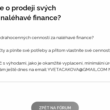
te o prodeji svých
 naléhavé finance?
ch drahocenných cenností za naléhavé finance?
čty a plníte své potřeby a přitom vlastníte své cennos
 s výhodami, jako je okamžité vyplacení, minimální úro
e nám ještě dnes na email: YVETACAKOVA@GMAIL.COM
ZPĚT NA FÓRUM