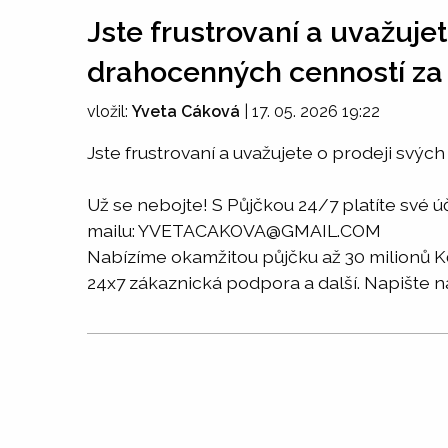
Jste frustrovaní a uvažuje
drahocenných cenností za
vložil:
Yveta Cáková
|
17. 05. 2026 19:22
Jste frustrovaní a uvažujete o prodeji svý
Už se nebojte! S Půjčkou 24/7 platíte své ú
mailu: YVETACAKOVA@GMAIL.COM
Nabízíme okamžitou půjčku až 30 milionů Kč
24x7 zákaznická podpora a další. Napišt