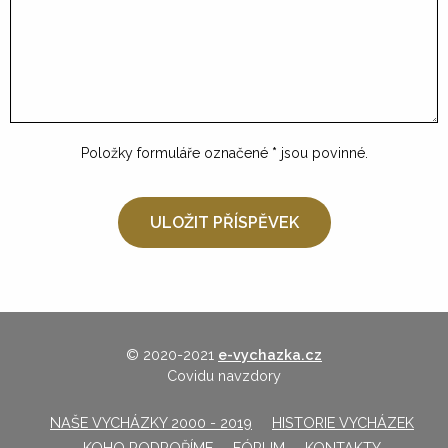
Položky formuláře označené
*
jsou povinné.
© 2020-2021
e-vychazka.cz
Covidu navzdory
NAŠE VYCHÁZKY 2000 - 2019
HISTORIE VYCHÁZEK
KOHO PODPOŘÍME
FÓRUM
KONTAKTY