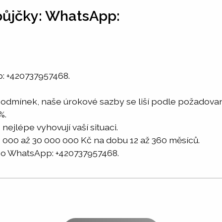
 půjčky: WhatsApp:
p: +420737957468.
podmínek, naše úrokové sazby se liší podle požadovan
%.
 nejlépe vyhovují vaší situaci.
0 000 až 30 000 000 Kč na dobu 12 až 360 měsíců.
 WhatsApp: +420737957468.