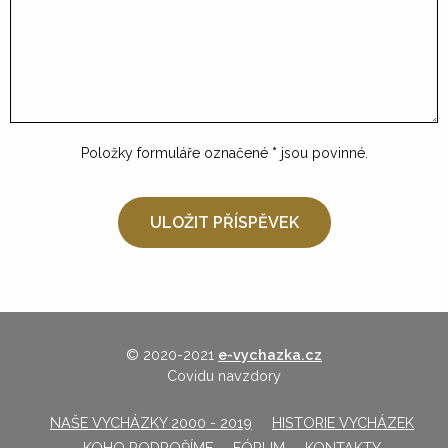
Položky formuláře označené
*
jsou povinné.
© 2020-2021
e-vychazka.cz
Covidu navzdory
NAŠE VYCHÁZKY 2000 - 2019
HISTORIE VYCHÁZEK
KOHO PODPOŘÍME
FÓRUM
KONTAKTY