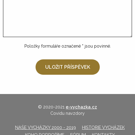
Položky formuláře označené
*
jsou povinné.
© 2020-2021
e-vychazka.cz
Covidu navzdory
NAŠE VYCHÁZKY 2000 - 2019
HISTORIE VYCHÁZEK
KOHO PODPOŘÍME
FÓRUM
KONTAKTY