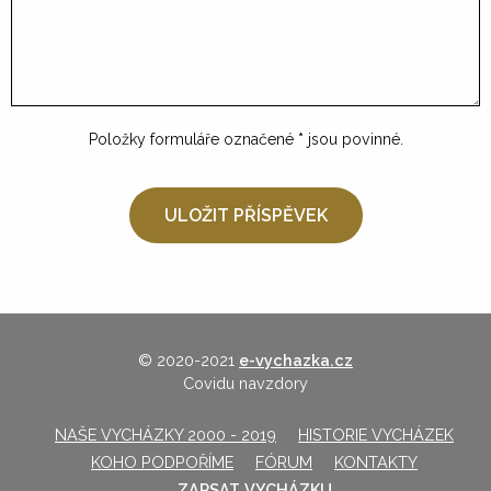
Položky formuláře označené
*
jsou povinné.
© 2020-2021
e-vychazka.cz
Covidu navzdory
NAŠE VYCHÁZKY 2000 - 2019
HISTORIE VYCHÁZEK
KOHO PODPOŘÍME
FÓRUM
KONTAKTY
ZAPSAT VYCHÁZKU