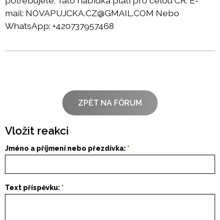
potřebujete. Tato nabídka platí pro celou ČR. E-
mail: NOVAPUJCKA.CZ@GMAIL.COM Nebo
WhatsApp: +420737957468
ZPĚT NA FÓRUM
Vložit reakci
Jméno a příjmení nebo přezdívka:
Text příspěvku: