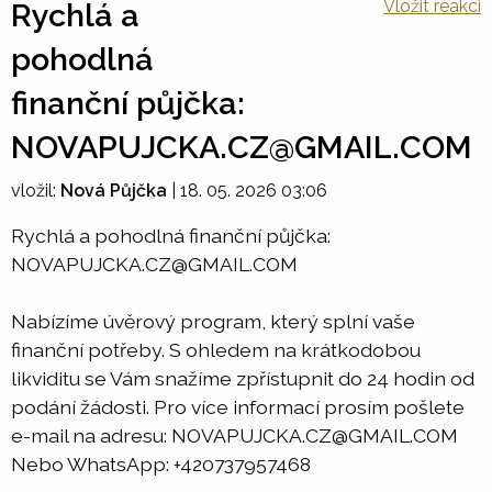
Vložit reakci
Rychlá a
pohodlná
finanční půjčka:
NOVAPUJCKA.CZ@GMAIL.COM
vložil:
Nová Půjčka
|
18. 05. 2026 03:06
Rychlá a pohodlná finanční půjčka:
NOVAPUJCKA.CZ@GMAIL.COM
Nabízíme úvěrový program, který splní vaše
finanční potřeby. S ohledem na krátkodobou
likviditu se Vám snažíme zpřístupnit do 24 hodin od
podání žádosti. Pro více informací prosím pošlete
e-mail na adresu: NOVAPUJCKA.CZ@GMAIL.COM
Nebo WhatsApp: +420737957468