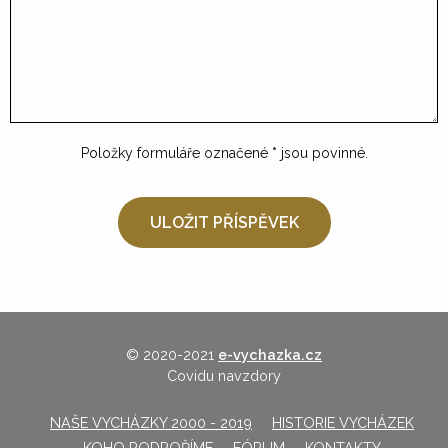
Položky formuláře označené
*
jsou povinné.
© 2020-2021
e-vychazka.cz
Covidu navzdory
NAŠE VYCHÁZKY 2000 - 2019
HISTORIE VYCHÁZEK
KOHO PODPOŘÍME
FÓRUM
KONTAKTY