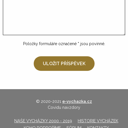
Položky formuláře označené
*
jsou povinné.
© 2020-2021
e-vychazka.cz
Covidu navzdory
NAŠE VYCHÁZKY 2000 - 2019
HISTORIE VYCHÁZEK
KOHO PODPOŘÍME
FÓRUM
KONTAKTY