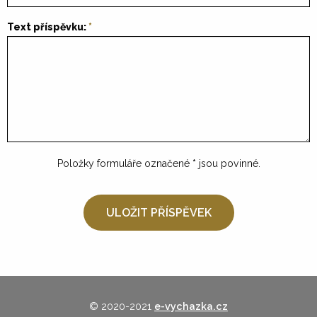
Text příspěvku:
Položky formuláře označené
*
jsou povinné.
© 2020-2021
e-vychazka.cz