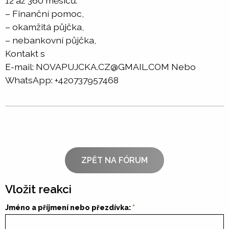
12 až 360 měsíců.
– Finanční pomoc,
– okamžitá půjčka,
– nebankovní půjčka,
Kontakt s
E-mail: NOVAPUJCKA.CZ@GMAIL.COM Nebo
WhatsApp: +420737957468
ZPĚT NA FÓRUM
Vložit reakci
Jméno a příjmení nebo přezdívka: