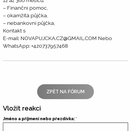
12 až 360 měsíců.
– Finanční pomoc,
– okamžitá půjčka,
– nebankovní půjčka,
Kontakt s
E-mail: NOVAPUJCKA.CZ@GMAIL.COM Nebo
WhatsApp: +420737957468
ZPĚT NA FÓRUM
Vložit reakci
Jméno a příjmení nebo přezdívka: