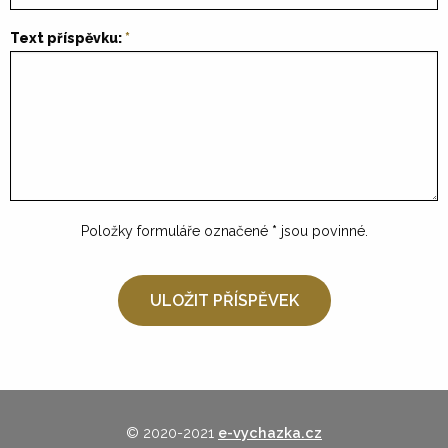
Text příspěvku:
Položky formuláře označené
*
jsou povinné.
© 2020-2021
e-vychazka.cz