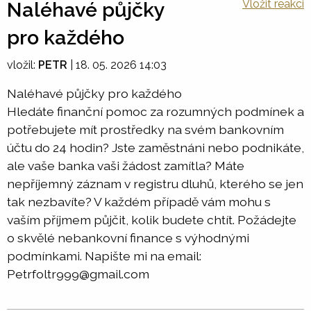
Vložit reakci
Naléhavé půjčky
pro každého
vložil:
PETR
|
18. 05. 2026 14:03
Naléhavé půjčky pro každého
Hledáte finanční pomoc za rozumných podmínek a
potřebujete mít prostředky na svém bankovním
účtu do 24 hodin? Jste zaměstnáni nebo podnikáte,
ale vaše banka vaši žádost zamítla? Máte
nepříjemný záznam v registru dluhů, kterého se jen
tak nezbavíte? V každém případě vám mohu s
vaším příjmem půjčit, kolik budete chtít. Požádejte
o skvělé nebankovní finance s výhodnými
podmínkami. Napište mi na email:
Petrfoltr999@gmail.com