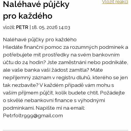
Vložit reakci
Naléhavé půjčky
pro každého
vložil:
PETR
|
18. 05. 2026 14:03
Naléhavé půjčky pro každého
Hledáte finanční pomoc za rozumných podmínek a
potřebujete mít prostředky na svém bankovním
účtu do 24 hodin? Jste zaměstnáni nebo podnikáte,
ale vaše banka vaši žádost zamítla? Máte
nepříjemný záznam v registru dluhů, kterého se jen
tak nezbavíte? V každém případě vám mohu s
vaším příjmem půjčit, kolik budete chtít. Požádejte
o skvělé nebankovní finance s výhodnými
podmínkami. Napište mi na email:
Petrfoltr999@gmail.com