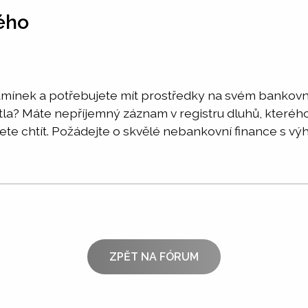
ého
ínek a potřebujete mít prostředky na svém bankovn
tla? Máte nepříjemný záznam v registru dluhů, kteréh
ete chtít. Požádejte o skvělé nebankovní finance s v
ZPĚT NA FÓRUM