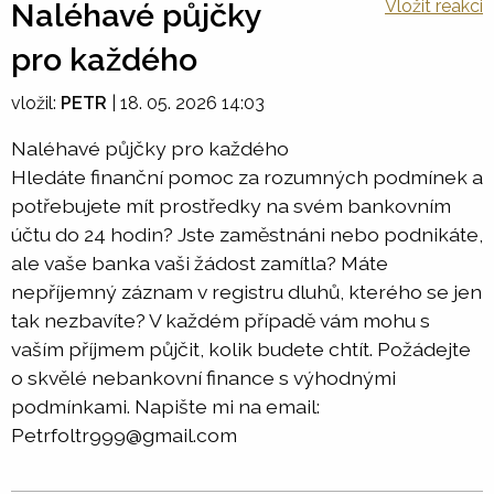
Vložit reakci
Naléhavé půjčky
pro každého
vložil:
PETR
|
18. 05. 2026 14:03
Naléhavé půjčky pro každého
Hledáte finanční pomoc za rozumných podmínek a
potřebujete mít prostředky na svém bankovním
účtu do 24 hodin? Jste zaměstnáni nebo podnikáte,
ale vaše banka vaši žádost zamítla? Máte
nepříjemný záznam v registru dluhů, kterého se jen
tak nezbavíte? V každém případě vám mohu s
vaším příjmem půjčit, kolik budete chtít. Požádejte
o skvělé nebankovní finance s výhodnými
podmínkami. Napište mi na email:
Petrfoltr999@gmail.com