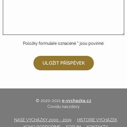
Položky formuláře označené
*
jsou povinné.
© 2020-2021
e-vychazka.cz
Covidu navzdory
NAŠE VYCHÁZKY 2000 - 2019
HISTORIE VYCHÁZEK
KOHO PODPOŘÍME
FÓRUM
KONTAKTY