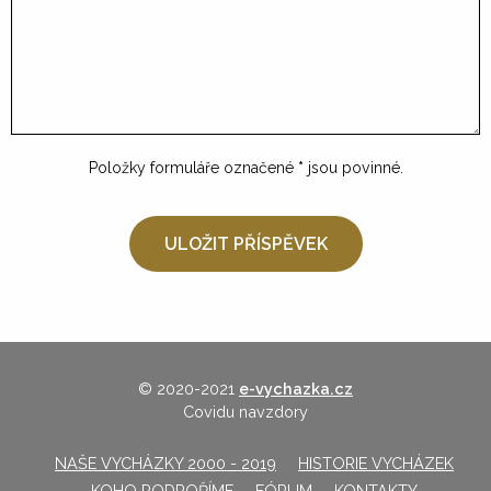
Položky formuláře označené
*
jsou povinné.
© 2020-2021
e-vychazka.cz
Covidu navzdory
NAŠE VYCHÁZKY 2000 - 2019
HISTORIE VYCHÁZEK
KOHO PODPOŘÍME
FÓRUM
KONTAKTY