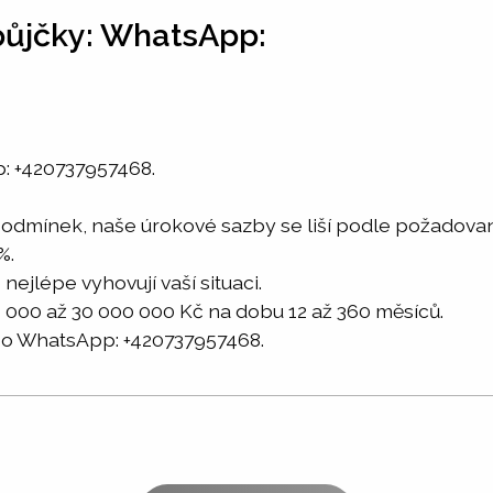
 půjčky: WhatsApp:
p: +420737957468.
podmínek, naše úrokové sazby se liší podle požadovan
%.
 nejlépe vyhovují vaší situaci.
0 000 až 30 000 000 Kč na dobu 12 až 360 měsíců.
 WhatsApp: +420737957468.