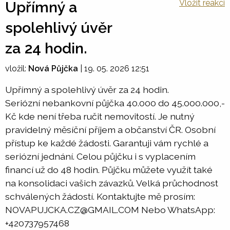
Vložit reakci
Upřímný a
spolehlivý úvěr
za 24 hodin.
vložil:
Nová Půjčka
|
19. 05. 2026 12:51
Upřímný a spolehlivý úvěr za 24 hodin.
Seriózní nebankovní půjčka 40.000 do 45.000.000,-
Kč kde není třeba ručit nemovitostí. Je nutný
pravidelný měsíční příjem a občanství ČR. Osobní
přístup ke každé žádosti. Garantuji vám rychlé a
seriózní jednání. Celou půjčku i s vyplacením
financí už do 48 hodin. Půjčku můžete využít také
na konsolidaci vašich závazků. Velká průchodnost
schválených žádostí. Kontaktujte mě prosím:
NOVAPUJCKA.CZ@GMAIL.COM Nebo WhatsApp:
+420737957468