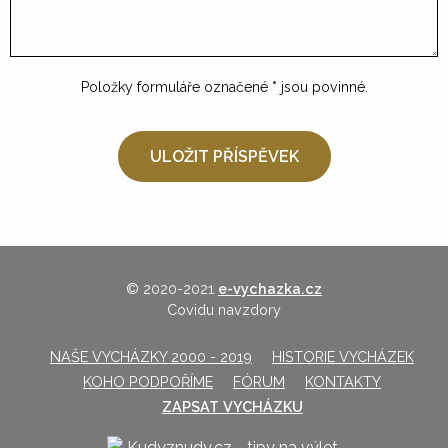
Položky formuláře označené
*
jsou povinné.
© 2020-2021
e-vychazka.cz
Covidu navzdory
NAŠE VYCHÁZKY 2000 - 2019
HISTORIE VYCHÁZEK
KOHO PODPOŘÍME
FÓRUM
KONTAKTY
ZAPSAT VYCHÁZKU