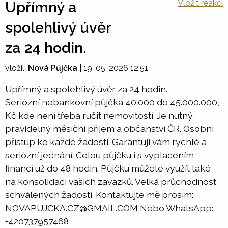
Vložit reakci
Upřímný a
spolehlivý úvěr
za 24 hodin.
vložil:
Nová Půjčka
|
19. 05. 2026 12:51
Upřímný a spolehlivý úvěr za 24 hodin.
Seriózní nebankovní půjčka 40.000 do 45.000.000,-
Kč kde není třeba ručit nemovitostí. Je nutný
pravidelný měsíční příjem a občanství ČR. Osobní
přístup ke každé žádosti. Garantuji vám rychlé a
seriózní jednání. Celou půjčku i s vyplacením
financí už do 48 hodin. Půjčku můžete využít také
na konsolidaci vašich závazků. Velká průchodnost
schválených žádostí. Kontaktujte mě prosím:
NOVAPUJCKA.CZ@GMAIL.COM Nebo WhatsApp:
+420737957468