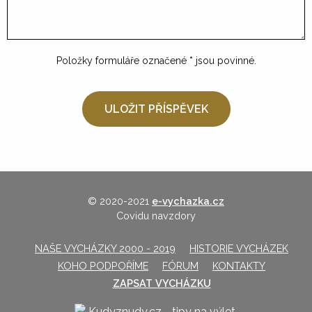
Položky formuláře označené
*
jsou povinné.
© 2020-2021
e-vychazka.cz
Covidu navzdory
NAŠE VYCHÁZKY 2000 - 2019
HISTORIE VYCHÁZEK
KOHO PODPOŘÍME
FÓRUM
KONTAKTY
ZAPSAT VYCHÁZKU