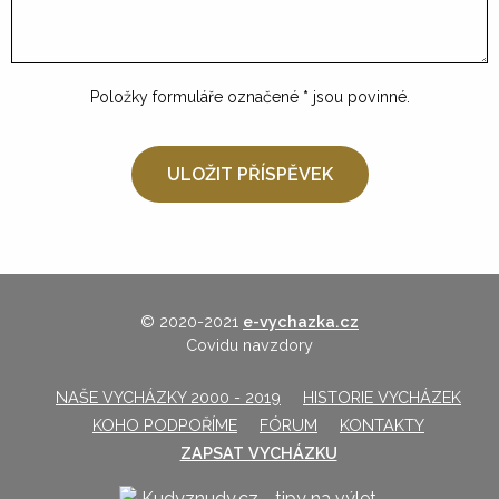
Položky formuláře označené
*
jsou povinné.
© 2020-2021
e-vychazka.cz
Covidu navzdory
NAŠE VYCHÁZKY 2000 - 2019
HISTORIE VYCHÁZEK
KOHO PODPOŘÍME
FÓRUM
KONTAKTY
ZAPSAT VYCHÁZKU