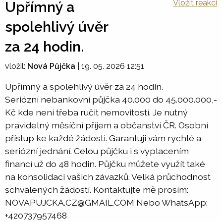
Vložit reakci
Upřímný a
spolehlivý úvěr
za 24 hodin.
vložil:
Nová Půjčka
|
19. 05. 2026 12:51
Upřímný a spolehlivý úvěr za 24 hodin.
Seriózní nebankovní půjčka 40.000 do 45.000.000,-
Kč kde není třeba ručit nemovitostí. Je nutný
pravidelný měsíční příjem a občanství ČR. Osobní
přístup ke každé žádosti. Garantuji vám rychlé a
seriózní jednání. Celou půjčku i s vyplacením
financí už do 48 hodin. Půjčku můžete využít také
na konsolidaci vašich závazků. Velká průchodnost
schválených žádostí. Kontaktujte mě prosím:
NOVAPUJCKA.CZ@GMAIL.COM Nebo WhatsApp:
+420737957468