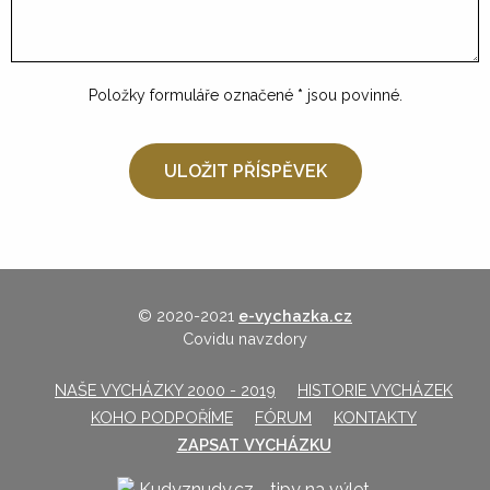
Položky formuláře označené
*
jsou povinné.
© 2020-2021
e-vychazka.cz
Covidu navzdory
NAŠE VYCHÁZKY 2000 - 2019
HISTORIE VYCHÁZEK
KOHO PODPOŘÍME
FÓRUM
KONTAKTY
ZAPSAT VYCHÁZKU