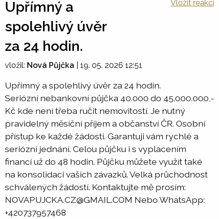
Vložit reakci
Upřímný a
spolehlivý úvěr
za 24 hodin.
vložil:
Nová Půjčka
|
19. 05. 2026 12:51
Upřímný a spolehlivý úvěr za 24 hodin.
Seriózní nebankovní půjčka 40.000 do 45.000.000,-
Kč kde není třeba ručit nemovitostí. Je nutný
pravidelný měsíční příjem a občanství ČR. Osobní
přístup ke každé žádosti. Garantuji vám rychlé a
seriózní jednání. Celou půjčku i s vyplacením
financí už do 48 hodin. Půjčku můžete využít také
na konsolidaci vašich závazků. Velká průchodnost
schválených žádostí. Kontaktujte mě prosím:
NOVAPUJCKA.CZ@GMAIL.COM Nebo WhatsApp:
+420737957468