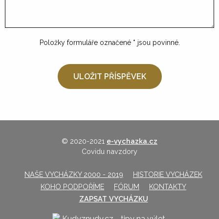
Položky formuláře označené
*
jsou povinné.
© 2020-2021
e-vychazka.cz
Covidu navzdory
NAŠE VYCHÁZKY 2000 - 2019
HISTORIE VYCHÁZEK
KOHO PODPOŘÍME
FÓRUM
KONTAKTY
ZAPSAT VYCHÁZKU