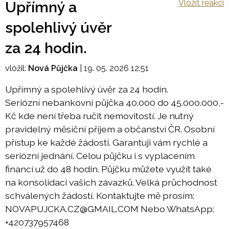
Vložit reakci
Upřímný a
spolehlivý úvěr
za 24 hodin.
vložil:
Nová Půjčka
|
19. 05. 2026 12:51
Upřímný a spolehlivý úvěr za 24 hodin.
Seriózní nebankovní půjčka 40.000 do 45.000.000,-
Kč kde není třeba ručit nemovitostí. Je nutný
pravidelný měsíční příjem a občanství ČR. Osobní
přístup ke každé žádosti. Garantuji vám rychlé a
seriózní jednání. Celou půjčku i s vyplacením
financí už do 48 hodin. Půjčku můžete využít také
na konsolidaci vašich závazků. Velká průchodnost
schválených žádostí. Kontaktujte mě prosím:
NOVAPUJCKA.CZ@GMAIL.COM Nebo WhatsApp:
+420737957468