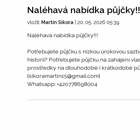
Naléhavá nabídka půjčky!!
vložil:
Martin Sikora
|
20. 05. 2026 05:39
Naléhavá nabídka půjčky!!!
Potřebujete půjčku s nízkou úrokovou saz
historii? Potřebujete půjčku na zahájení v
prostředky na dlouhodobé i krátkodobé půj
{sikoramartin15@gmail.com}
Whatsapp: +420778698004