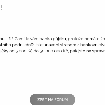
!
bou 2 %? Zamítla vám banka půjčku, protože nemáte ž
lastního podnikání? Jste unaveni stresem z bankovnict
čky od 5 000 Kč do 50 000 000 Kč, pak jste na správn
ZPĚT NA FÓRUM