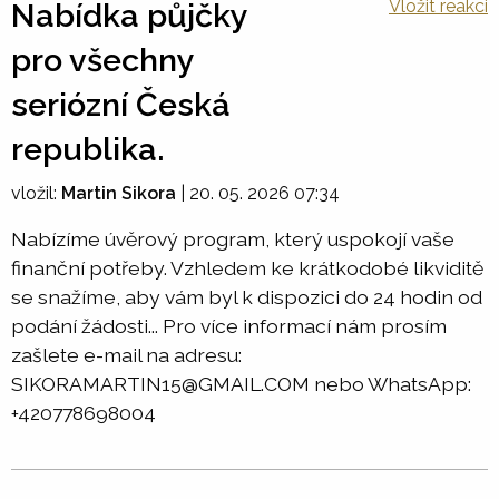
Vložit reakci
Nabídka půjčky
pro všechny
seriózní Česká
republika.
vložil:
Martin Sikora
|
20. 05. 2026 07:34
Nabízíme úvěrový program, který uspokojí vaše
finanční potřeby. Vzhledem ke krátkodobé likviditě
se snažíme, aby vám byl k dispozici do 24 hodin od
podání žádosti... Pro více informací nám prosím
zašlete e-mail na adresu:
SIKORAMARTIN15@GMAIL.COM nebo WhatsApp:
+420778698004