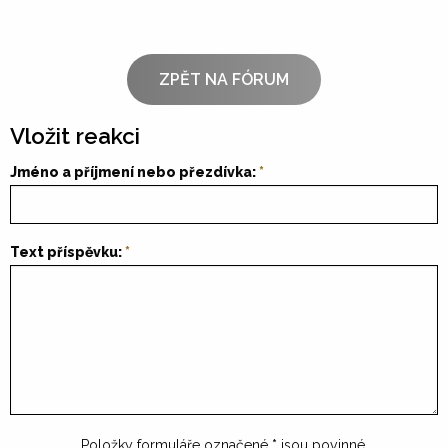
ZPĚT NA FÓRUM
Vložit reakci
Jméno a příjmení nebo přezdívka:
Text příspěvku:
Položky formuláře označené
*
jsou povinné.