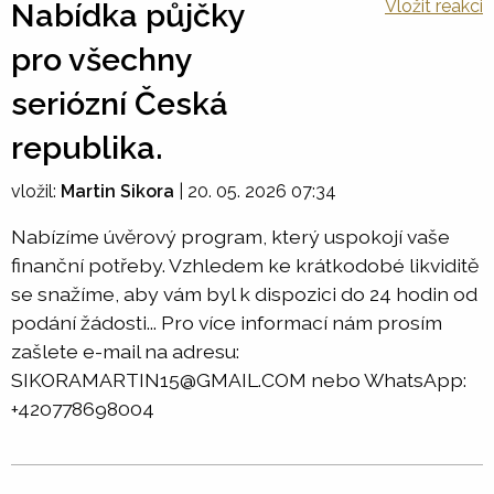
Vložit reakci
Nabídka půjčky
pro všechny
seriózní Česká
republika.
vložil:
Martin Sikora
|
20. 05. 2026 07:34
Nabízíme úvěrový program, který uspokojí vaše
finanční potřeby. Vzhledem ke krátkodobé likviditě
se snažíme, aby vám byl k dispozici do 24 hodin od
podání žádosti... Pro více informací nám prosím
zašlete e-mail na adresu:
SIKORAMARTIN15@GMAIL.COM nebo WhatsApp:
+420778698004