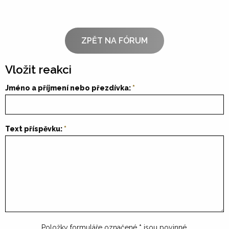
ZPĚT NA FÓRUM
Vložit reakci
Jméno a příjmení nebo přezdívka:
Text příspěvku:
Položky formuláře označené
*
jsou povinné.