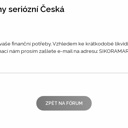
y seriózní Česká
aše finanční potřeby. Vzhledem ke krátkodobé likvidi
nformací nám prosím zašlete e-mail na adresu: SIKO
ZPĚT NA FÓRUM