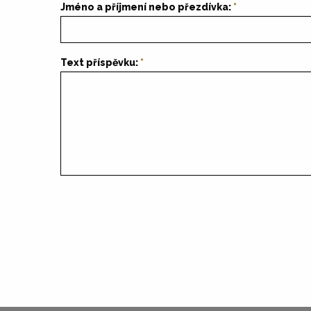
Jméno a příjmení nebo přezdívka:
Text příspěvku: